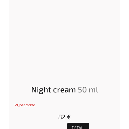
Night cream
50 ml
Priemerné
Vypredané
hodnotenie
produktu
82 €
je
5.0
z
DETAIL