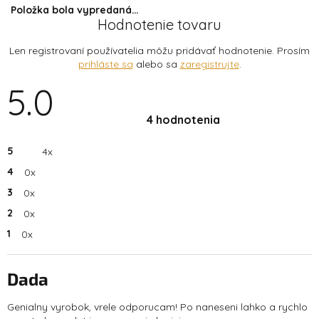
Položka bola vypredaná…
Hodnotenie tovaru
Len registrovaní používatelia môžu pridávať hodnotenie. Prosím
prihláste sa
alebo sa
zaregistrujte
.
5.0
Priemerné
hodnotenie
produktu
4 hodnotenia
je
5.0
z
5
5
4x
hviezdičiek.
4
0x
3
0x
2
0x
1
0x
V
ý
p
Dada
i
Hodnotenie produktu je 5 z 5 hviezdičiek.
s
Genialny vyrobok, vrele odporucam! Po naneseni lahko a rychlo
h