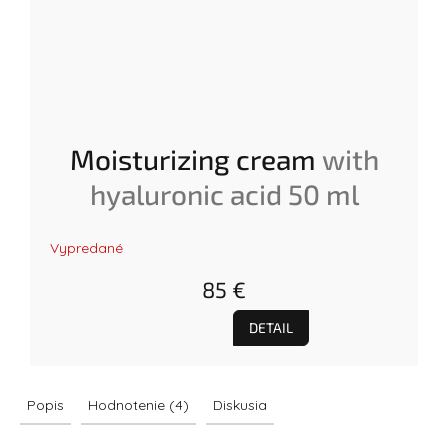
Moisturizing cream
with
hyaluronic acid 50 ml
Priemerné
Vypredané
hodnotenie
produktu
85 €
je
5.0
z
DETAIL
5
hviezdičiek.
Popis
Hodnotenie (4)
Diskusia