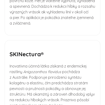
povrchu kože. Pleť je viditeľne vypnutá, vyhladená
a spevnená. Dochádza k redukcii hĺbky a rozsahu
výrazných vrások ak vyhladeniu línií v okolí očí
a pier. Po aplikácii je pokožka znateľne zjemnená
a zvláčnená.
SKINectura®
Inovatívna účinná látka získaná z endemickej
rastliny
Anigozanthos flavidus
pochádza
z Austrálie. Podporuje prirodzenú syntézu
kolagénu a elastínu, čím predchádza stratám
pevnosti a pružnosti pokožky a obnovuje jej
štruktúru. Má okamžitý a zároveň dlhodobý vplyv
na redukciu hlbokých vrások. Priaznivo pôsobí