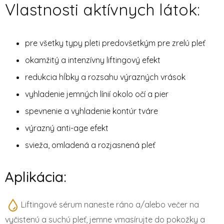
Vlastnosti aktívnych látok:
pre všetky typy pleti predovšetkým pre zrelú pleť
okamžitý a intenzívny liftingový efekt
redukcia hĺbky a rozsahu výrazných vrások
vyhladenie jemných línií okolo očí a pier
spevnenie a vyhladenie kontúr tváre
výrazný anti-age efekt
svieža, omladená a rozjasnená pleť
Aplikácia:
Liftingové sérum naneste ráno a/alebo večer na
vyčistenú a suchú pleť, jemne vmasírujte do pokožky a