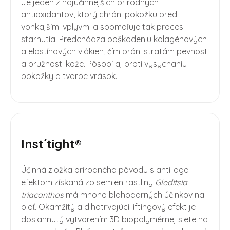
Je jeden z najúčinnejších prírodných
antioxidantov, ktorý chráni pokožku pred
vonkajšími vplyvmi a spomaľuje tak proces
starnutia. Predchádza poškodeniu kolagénových
a elastínových vlákien, čím bráni stratám pevnosti
a pružnosti kože. Pôsobí aj proti vysychaniu
pokožky a tvorbe vrások.
Inst´tight®
Účinná zložka prírodného pôvodu s anti-age
efektom získaná zo semien rastliny
Gleditsia
triacanthos
má mnoho blahodarných účinkov na
pleť. Okamžitý a dlhotrvajúci liftingový efekt je
dosiahnutý vytvorením 3D biopolymérnej siete na