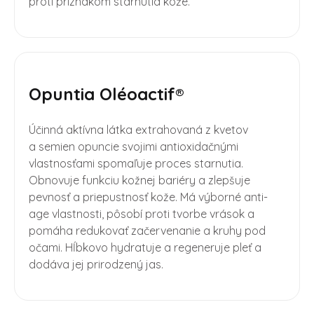
proti príznakom starnutia kože.
Opuntia Oléoactif®
Účinná aktívna látka extrahovaná z kvetov
a semien opuncie svojimi antioxidačnými
vlastnosťami spomaľuje proces starnutia.
Obnovuje funkciu kožnej bariéry a zlepšuje
pevnosť a priepustnosť kože. Má výborné anti-
age vlastnosti, pôsobí proti tvorbe vrások a
pomáha redukovať začervenanie a kruhy pod
očami. Hĺbkovo hydratuje a regeneruje pleť a
dodáva jej prirodzený jas.