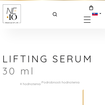
Prejsť
na
NÁKUPNÝ
obsah
KOŠÍK
LIFTING SERUM
30 ml
Priemerné
Podrobnosti hodnotenia
4 hodnotenia
hodnotenie
produktu
je
5.0
z