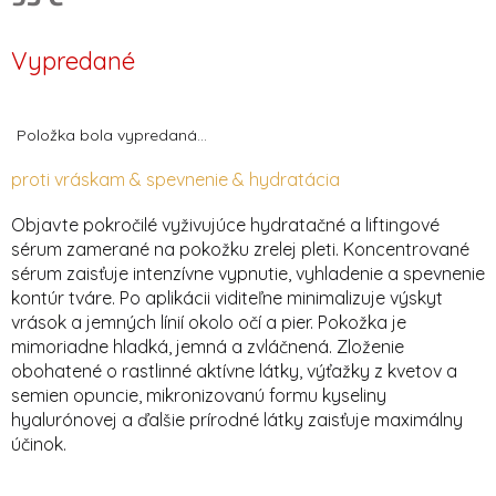
Jednotková
cena:
Vypredané
Položka bola vypredaná…
proti vráskam & spevnenie & hydratácia
Objavte pokročilé vyživujúce hydratačné a liftingové
sérum zamerané na pokožku zrelej pleti. Koncentrované
sérum zaisťuje intenzívne vypnutie, vyhladenie a spevnenie
kontúr tváre. Po aplikácii viditeľne minimalizuje výskyt
vrások a jemných línií okolo očí a pier. Pokožka je
mimoriadne hladká, jemná a zvláčnená. Zloženie
obohatené o rastlinné aktívne látky, výťažky z kvetov a
semien opuncie, mikronizovanú formu kyseliny
hyalurónovej a ďalšie prírodné látky zaisťuje maximálny
účinok.