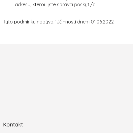
adresu, kterou jste správci poskytl/a.
Tyto podmínky nabývají účinnosti dnem 01.06.2022.
Z
á
p
a
t
í
Kontakt