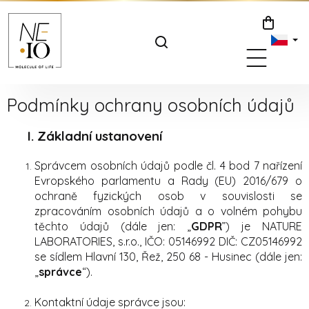
Přejít
na
NÁKUPNÍ
obsah
KOŠÍK
Podmínky ochrany osobních údajů
I. Základní ustanovení
Správcem osobních údajů podle čl. 4 bod 7 nařízení
Evropského parlamentu a Rady (EU) 2016/679 o
ochraně fyzických osob v souvislosti se
zpracováním osobních údajů a o volném pohybu
těchto údajů (dále jen: „
GDPR
”) je NATURE
LABORATORIES, s.r.o., IČO: 05146992 DIČ: CZ05146992
se sídlem Hlavní 130, Řež, 250 68 - Husinec (dále jen:
„
správce
“).
Kontaktní údaje správce jsou: